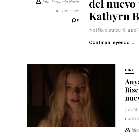
del nuevo 
Julio Fernando Navas
Kathyrn B
JUNIO 26, 2025
0
Netflix distribuirá la pe
Continúa leyendo →
CINE
Anya
Rise
nuev
Las úl
nomina
Juli