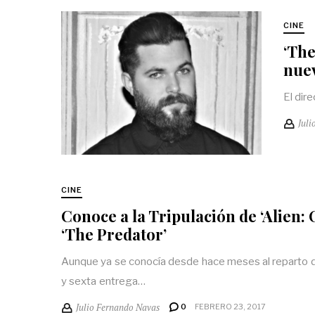
CINE
‘The
nuev
El dir
Juli
CINE
Conoce a la Tripulación de ‘Alien: 
‘The Predator’
Aunque ya se conocía desde hace meses al reparto d
y sexta entrega…
Julio Fernando Navas
0
FEBRERO 23, 2017