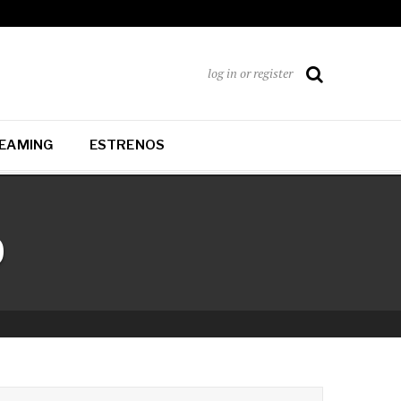
log in or register
EAMING
ESTRENOS
o