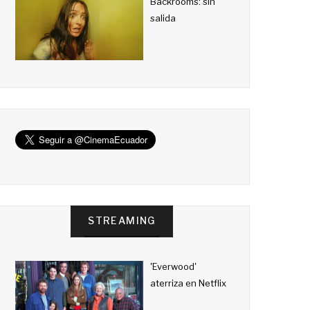
Backrooms: sin
salida
STREAMING
'Everwood'
aterriza en Netflix