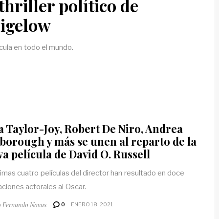
thriller político de
igelow
lícula en todo el mundo.
 Taylor-Joy, Robert De Niro, Andrea
borough y más se unen al reparto de la
a película de David O. Russell
timas cuatro películas del director han resultado en doce
ciones actorales al Oscar.
o Fernando Navas
0
ENERO 18, 2021