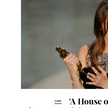
'A House 
CINE