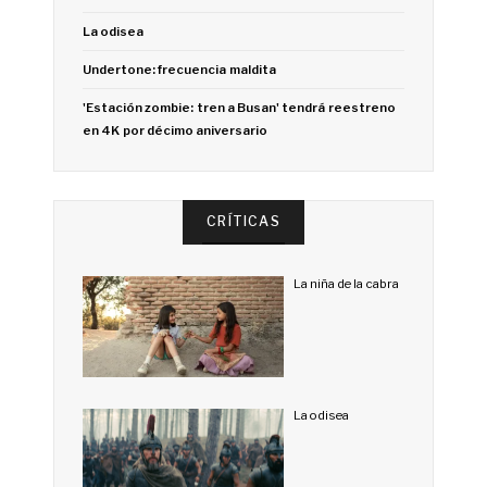
La odisea
Undertone: frecuencia maldita
'Estación zombie: tren a Busan' tendrá reestreno
en 4K por décimo aniversario
CRÍTICAS
La niña de la cabra
La odisea