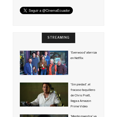
STREAMING
'Everwood' aterriza
en Netflix
'Sin piedad', el
fracaso taquillero
de Chris Pratt,
llega a Amazon
Prime Video
'Mente maestra' ya