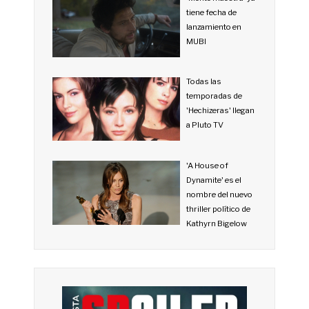
tiene fecha de
lanzamiento en
MUBI
Todas las
temporadas de
'Hechizeras' llegan
a Pluto TV
'A House of
Dynamite' es el
nombre del nuevo
thriller político de
Kathyrn Bigelow