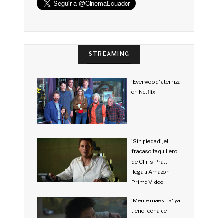
STREAMING
'Everwood' aterriza
en Netflix
'Sin piedad', el
fracaso taquillero
de Chris Pratt,
llega a Amazon
Prime Video
'Mente maestra' ya
tiene fecha de