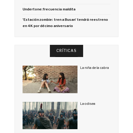
Undertone: frecuencia maldita
'Estación zombie: tren a Busan' tendrá reestreno
en 4K por décimo aniversario
CRÍTICAS
La niña de la cabra
La odisea