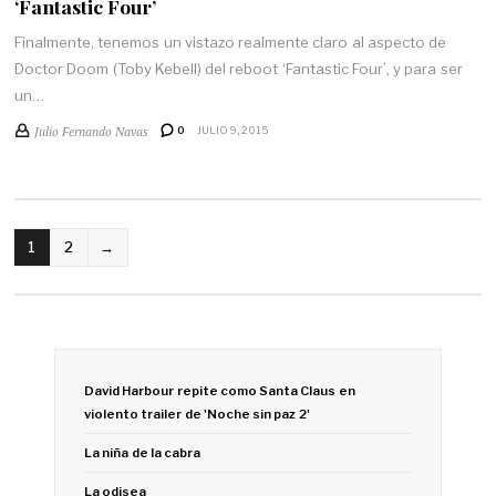
‘Fantastic Four’
Finalmente, tenemos un vistazo realmente claro al aspecto de
Doctor Doom (Toby Kebell) del reboot ‘Fantastic Four’, y para ser
un…
Julio Fernando Navas
0
JULIO 9, 2015
1
2
→
David Harbour repite como Santa Claus en
violento trailer de 'Noche sin paz 2'
La niña de la cabra
La odisea