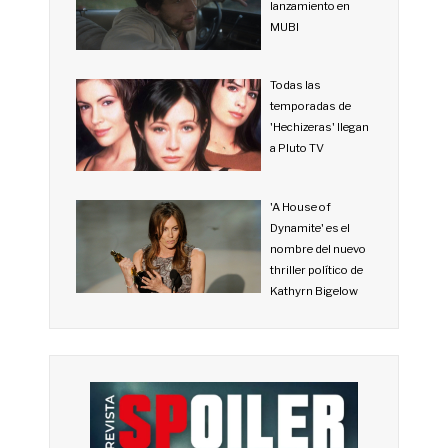
lanzamiento en
MUBI
Todas las
temporadas de
'Hechizeras' llegan
a Pluto TV
'A House of
Dynamite' es el
nombre del nuevo
thriller político de
Kathyrn Bigelow