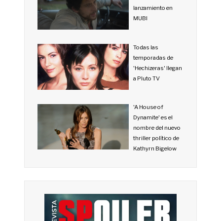
lanzamiento en
MUBI
Todas las
temporadas de
'Hechizeras' llegan
a Pluto TV
'A House of
Dynamite' es el
nombre del nuevo
thriller político de
Kathyrn Bigelow