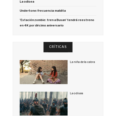
La odisea
Undertone: frecuencia maldita
'Estación zombie: tren a Busan' tendrá reestreno
en 4K por décimo aniversario
CRÍTICAS
La niña de la cabra
La odisea