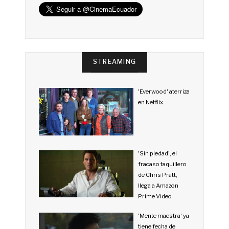
STREAMING
'Everwood' aterriza
en Netflix
'Sin piedad', el
fracaso taquillero
de Chris Pratt,
llega a Amazon
Prime Video
'Mente maestra' ya
tiene fecha de