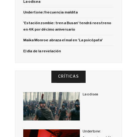
La odisea
Undertone: frecuencia maldita
'Estación zombie: tren a Busan' tendrá reestreno
en 4K por décimo aniversario
Maika Monroe abraza el mal en 'La psicópata'
El día de la revelación
CRÍTICAS
La odisea
Undertone: