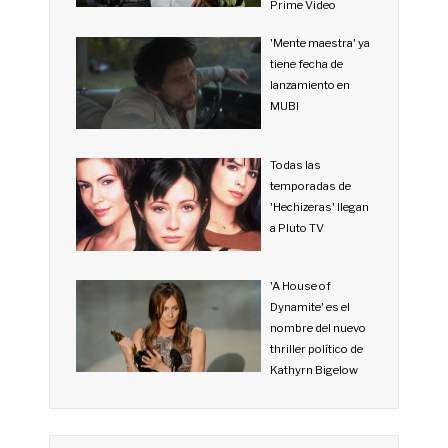
Prime Video
'Mente maestra' ya
tiene fecha de
lanzamiento en
MUBI
Todas las
temporadas de
'Hechizeras' llegan
a Pluto TV
'A House of
Dynamite' es el
nombre del nuevo
thriller político de
Kathyrn Bigelow