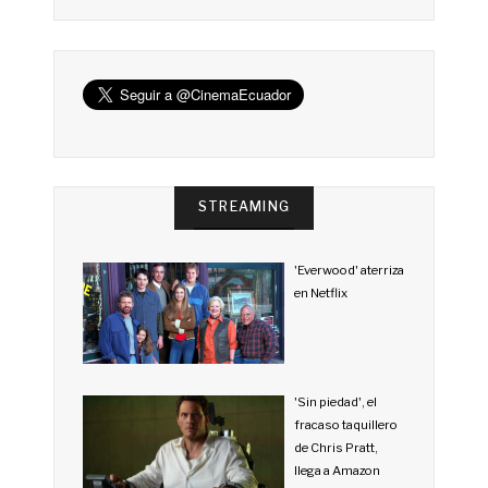
STREAMING
'Everwood' aterriza
en Netflix
'Sin piedad', el
fracaso taquillero
de Chris Pratt,
llega a Amazon