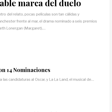
able marca del duelo
ro del relato, pocas películas son tan cálidas y
hester frente al mar, el drama nominado a seis premios
neth Lonergan (Margaret).…
con 14 Nominaciones
las candidaturas al Oscar, y La La Land, el musical de…