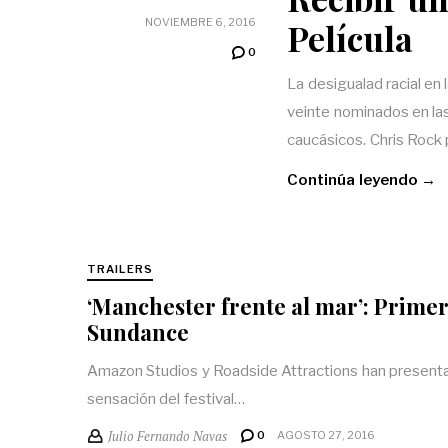
Película
NOVIEMBRE 6, 2016
0
La desigualad racial en 
veinte nominados en las
caucásicos. Chris Rock
Continúa leyendo →
TRAILERS
‘Manchester frente al mar’: Primer 
Sundance
Amazon Studios y Roadside Attractions han presentado
sensación del festival…
Julio Fernando Navas
0
AGOSTO 27, 2016