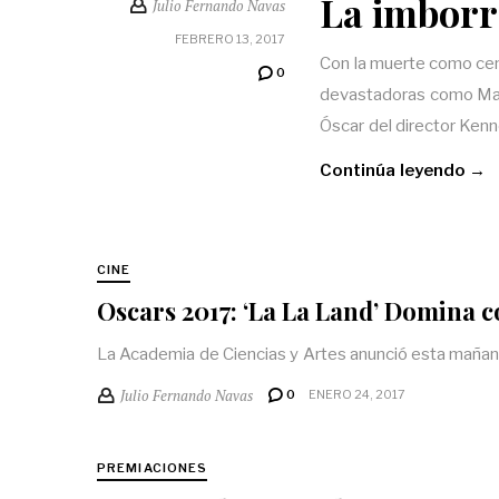
La imborr
Julio Fernando Navas
FEBRERO 13, 2017
Con la muerte como cent
0
devastadoras como Manc
Óscar del director Ken
Continúa leyendo →
CINE
Oscars 2017: ‘La La Land’ Domina 
La Academia de Ciencias y Artes anunció esta mañana 
Julio Fernando Navas
0
ENERO 24, 2017
PREMIACIONES