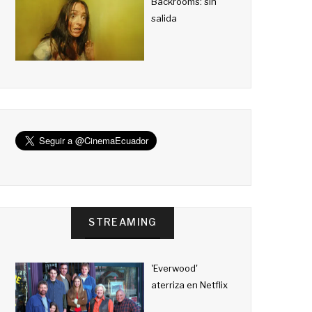
Backrooms: sin
salida
STREAMING
'Everwood'
aterriza en Netflix