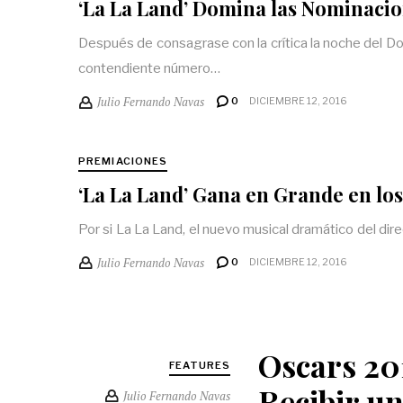
‘La La Land’ Domina las Nominacio
Después de consagrase con la crítica la noche del D
contendiente número…
Julio Fernando Navas
0
DICIEMBRE 12, 2016
PREMIACIONES
‘La La Land’ Gana en Grande en los
Por si La La Land, el nuevo musical dramático del dire
Julio Fernando Navas
0
DICIEMBRE 12, 2016
Oscars 20
FEATURES
Recibir u
Julio Fernando Navas