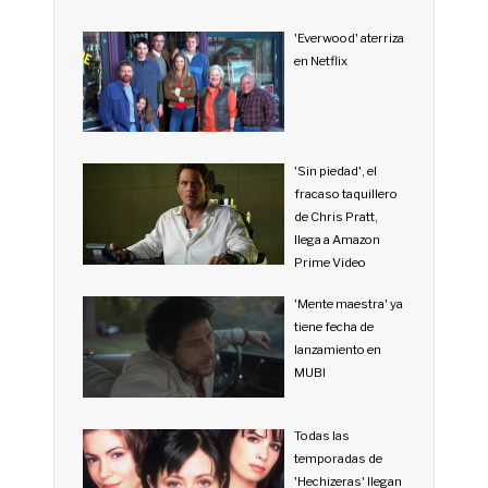
'Everwood' aterriza
en Netflix
'Sin piedad', el
fracaso taquillero
de Chris Pratt,
llega a Amazon
Prime Video
'Mente maestra' ya
tiene fecha de
lanzamiento en
MUBI
Todas las
temporadas de
'Hechizeras' llegan