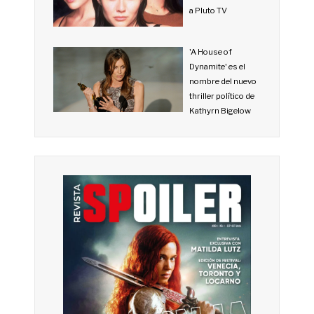
a Pluto TV
'A House of
Dynamite' es el
nombre del nuevo
thriller político de
Kathyrn Bigelow