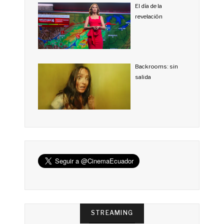
El día de la
revelación
Backrooms: sin
salida
STREAMING