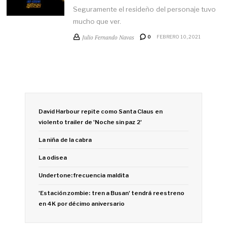
Seguramente el resideño del personaje tuvo
mucho que ver.
Julio Fernando Navas
0
FEBRERO 10, 2021
David Harbour repite como Santa Claus en
violento trailer de 'Noche sin paz 2'
La niña de la cabra
La odisea
Undertone: frecuencia maldita
'Estación zombie: tren a Busan' tendrá reestreno
en 4K por décimo aniversario