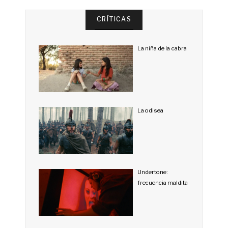
CRÍTICAS
La niña de la cabra
La odisea
Undertone:
frecuencia maldita