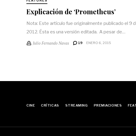
FEATURES
Explicación de ‘Prometheus’
Nota: Este artículo fue originalmente publicado el 9
2012. Ésta es una versión editada. A pesar de…
Julio Fernando Navas
19
ENERO 6, 2015
CINE
CRÍTICAS
STREAMING
PREMIACIONES
FEA