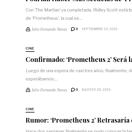
Con ‘The Martian’ ya completada, Ridley Scott está lis
de ‘Prometheus’, la cual se…
Julio Fernando Navas
0
SEPTIEMBRE 23, 2015
CINE
Confirmado: ‘Prometheus 2’ Será la
Luego de una espera de casi tres años, finalmente, de
esperábamos:…
Julio Fernando Navas
0
AGOSTO 28, 2015
CINE
Rumor: ‘Prometheus 2’ Retrasaría el
Hace dos semanas finalmente se pudo conocer la tent