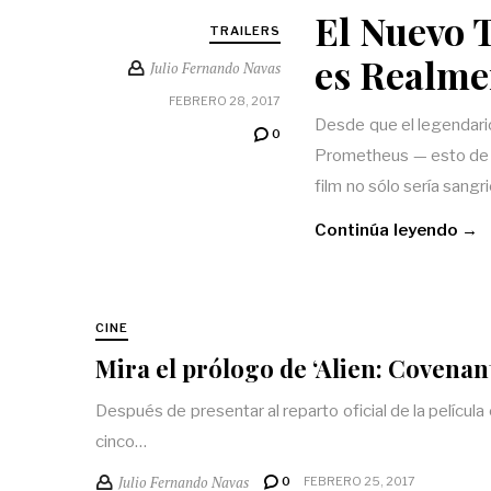
El Nuevo T
TRAILERS
es Realme
Julio Fernando Navas
FEBRERO 28, 2017
Desde que el legendario
0
Prometheus — esto de p
film no sólo sería sangr
Continúa leyendo →
CINE
Mira el prólogo de ‘Alien: Covenan
Después de presentar al reparto oficial de la películ
cinco…
Julio Fernando Navas
0
FEBRERO 25, 2017