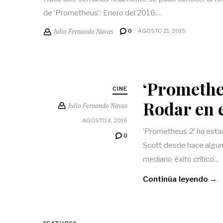
de ‘Prometheus’: Enero del 2016.…
Julio Fernando Navas
0
AGOSTO 21, 2015
‘Promethe
CINE
Rodar en 
Julio Fernando Navas
AGOSTO 4, 2015
‘Prometheus 2’ ha estado
0
Scott desde hace algun
mediano éxito crítico…
Continúa leyendo →