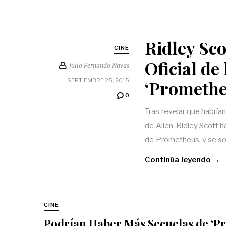
Ridley Sco
CINE
Oficial de
Julio Fernando Navas
‘Promethe
SEPTIEMBRE 25, 2015
0
Tras revelar que habría
de Alien, Ridley Scott h
de Prometheus, y se so
Continúa leyendo →
CINE
Podrían Haber Más Secuelas de ‘Pr