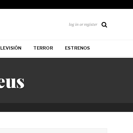
log in or register
LEVISIÓN
TERROR
ESTRENOS
eus