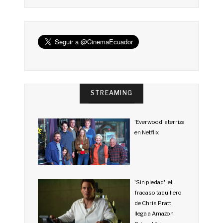
STREAMING
'Everwood' aterriza
en Netflix
'Sin piedad', el
fracaso taquillero
de Chris Pratt,
llega a Amazon