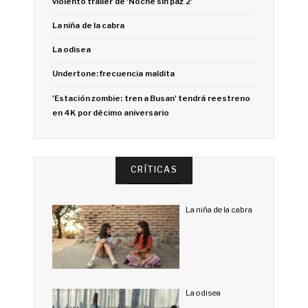
violento trailer de 'Noche sin paz 2'
La niña de la cabra
La odisea
Undertone: frecuencia maldita
'Estación zombie: tren a Busan' tendrá reestreno
en 4K por décimo aniversario
CRÍTICAS
La niña de la cabra
La odisea