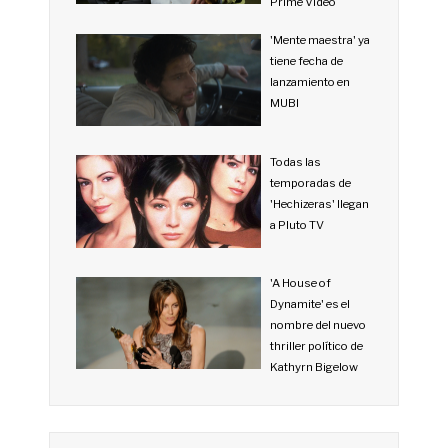
Prime Video
'Mente maestra' ya
tiene fecha de
lanzamiento en
MUBI
Todas las
temporadas de
'Hechizeras' llegan
a Pluto TV
'A House of
Dynamite' es el
nombre del nuevo
thriller político de
Kathyrn Bigelow