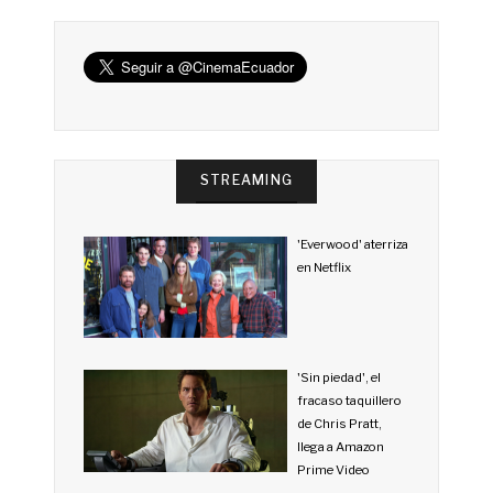
STREAMING
'Everwood' aterriza
en Netflix
'Sin piedad', el
fracaso taquillero
de Chris Pratt,
llega a Amazon
Prime Video