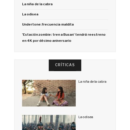
La niña de la cabra
La odisea
Undertone: frecuencia maldita
'Estación zombie: tren a Busan' tendrá reestreno
en 4K por décimo aniversario
CRÍTICAS
La niña de la cabra
La odisea