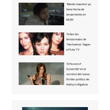
'Mente maestra' ya
tiene fecha de
lanzamiento en
MUBI
Todas las
temporadas de
'Hechizeras' llegan
a Pluto TV
'A House of
Dynamite' es el
nombre del nuevo
thriller político de
Kathyrn Bigelow