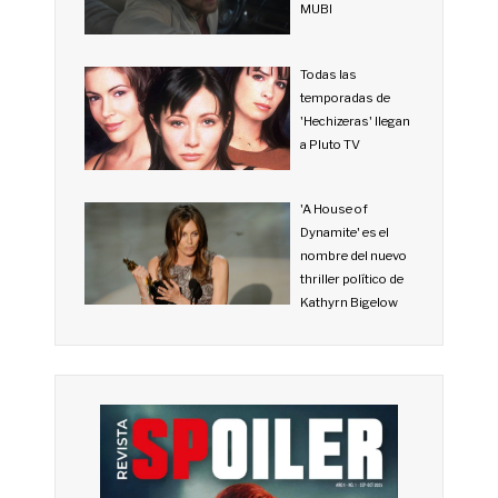
MUBI
Todas las
temporadas de
'Hechizeras' llegan
a Pluto TV
'A House of
Dynamite' es el
nombre del nuevo
thriller político de
Kathyrn Bigelow