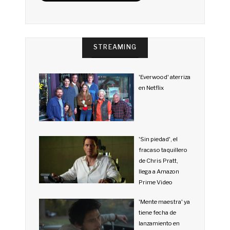
STREAMING
'Everwood' aterriza
en Netflix
'Sin piedad', el
fracaso taquillero
de Chris Pratt,
llega a Amazon
Prime Video
'Mente maestra' ya
tiene fecha de
lanzamiento en