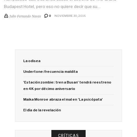
Budapest Hotel, pero eso no quiere decir que su…
Julio Fernando Navas
0
NOVIEMBRE 30, 2016
La odisea
Undertone: frecuencia maldita
'Estación zombie: tren a Busan' tendrá reestreno
en 4K por décimo aniversario
Maika Monroe abraza el mal en 'La psicópata'
El día de la revelación
CRÍTICAS