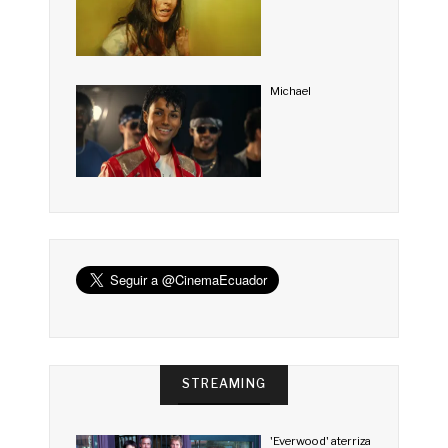
Michael
STREAMING
'Everwood' aterriza