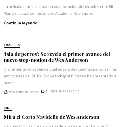
La película marca la novena colaboración del director con Bill
Murray, la cual comenzó con Academia Rushmore.
Continúa leyendo →
TRAILERS
‘Isla de perros’: Se revela el primer avance del
nuevo stop-motion de Wes Anderson
Oficialmente ya sabemos cuál es una de nuestras películas más
anticipadas del 2018. Fox Searchlight Pictures ha presentado el
primer…
Julio Fernando Navas
0
SEPTIEMBRE 23, 2017
CINE
Mira el Corto Navideño de Wes Anderson
Han pasado casi tres años desde el estreno de The Grand