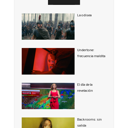
La odisea
Undertone:
frecuencia maldita
El día de la
revelación
Backrooms: sin
salida