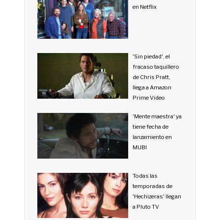
en Netflix
'Sin piedad', el
fracaso taquillero
de Chris Pratt,
llega a Amazon
Prime Video
'Mente maestra' ya
tiene fecha de
lanzamiento en
MUBI
Todas las
temporadas de
'Hechizeras' llegan
a Pluto TV