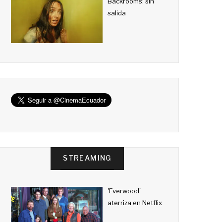
Backrooms: sin
salida
STREAMING
'Everwood'
aterriza en Netflix