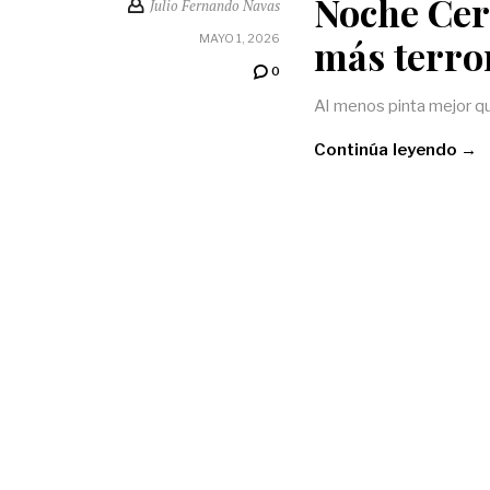
Noche Cero
Julio Fernando Navas
más terror
MAYO 1, 2026
0
Al menos pinta mejor q
Continúa leyendo →