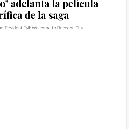
" adelanta la película
ífica de la saga
ue Resident Evil: Welcome to Raccoon City.