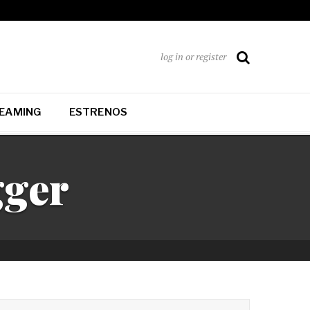
log in or register
EAMING
ESTRENOS
gger