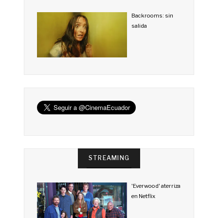
Backrooms: sin
salida
STREAMING
'Everwood' aterriza
en Netflix