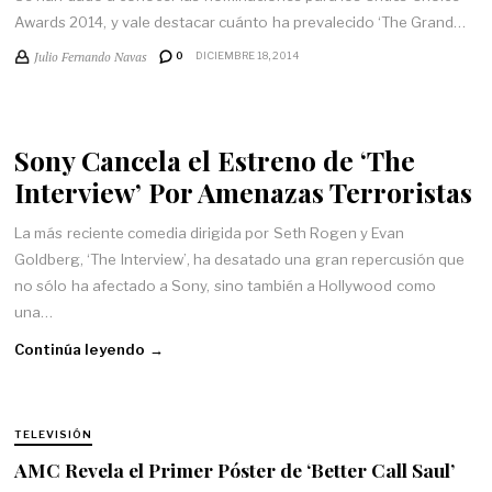
Awards 2014, y vale destacar cuánto ha prevalecido ‘The Grand…
Julio Fernando Navas
0
DICIEMBRE 18, 2014
Sony Cancela el Estreno de ‘The
Interview’ Por Amenazas Terroristas
La más reciente comedia dirigida por Seth Rogen y Evan
Goldberg, ‘The Interview’, ha desatado una gran repercusión que
no sólo ha afectado a Sony, sino también a Hollywood como
una…
Continúa leyendo →
TELEVISIÓN
AMC Revela el Primer Póster de ‘Better Call Saul’