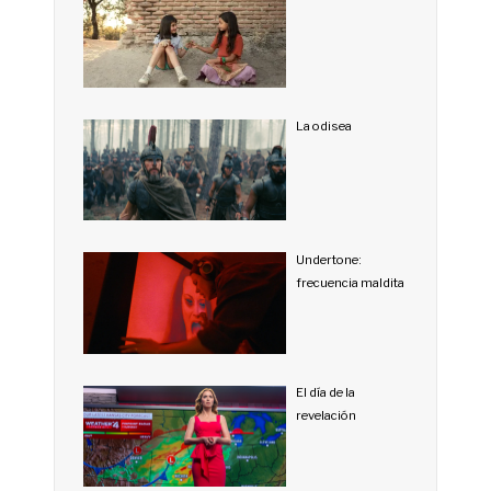
La odisea
Undertone:
frecuencia maldita
El día de la
revelación