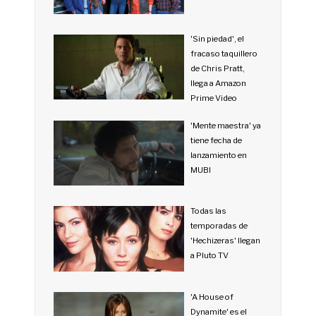
'Sin piedad', el
fracaso taquillero
de Chris Pratt,
llega a Amazon
Prime Video
'Mente maestra' ya
tiene fecha de
lanzamiento en
MUBI
Todas las
temporadas de
'Hechizeras' llegan
a Pluto TV
'A House of
Dynamite' es el