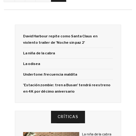
David Harbour repite como Santa Claus en
violento trailer de 'Noche sin paz 2'
La niña de la cabra
La odisea
Undertone: frecuencia maldita
'Estación zombie: tren a Busan' tendrá reestreno
en 4K por décimo aniversario
CRÍTICAS
La niña de la cabra