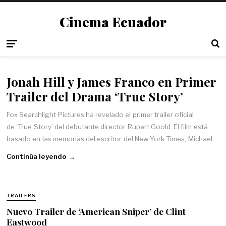
Cinema Ecuador
Jonah Hill y James Franco en Primer
Trailer del Drama ‘True Story’
Fox Searchlight Pictures ha revelado el primer trailer oficial
de ‘True Story’ del debutante director Rupert Goold. El film está
basado en las memorias del escritor del New York Times, Michael…
Continúa leyendo →
TRAILERS
Nuevo Trailer de ‘American Sniper’ de Clint
Eastwood