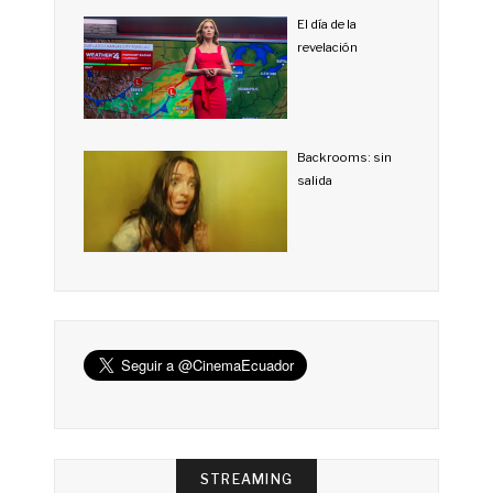
El día de la
revelación
Backrooms: sin
salida
STREAMING