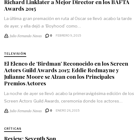
Richard Linklater a Mejor Director en los BAFTA
Awards 2015
La última gran premación en ruta al Oscar se llevó acabo la tarde
de ayer, y ella dejó a ‘Boyhood’ como…
Julio Fernando Navas
0
FEBRERO 9, 2015
TELEVISIÓN
El Elenco de ‘Birdman’ Reconocido en los Screen
Actors Guild Awards 2015; Eddie Redmayne y
Julianne Moore se Alzan con los Principales
Premios Actores
La noche de ayer se llevó acabo la primeravigésima edición de los
Screen Actors Guild Awards, ceremonia donde los actores…
Julio Fernando Navas
0
ENERO 26, 2015
CRÍTICAS
Review: Seventh Son