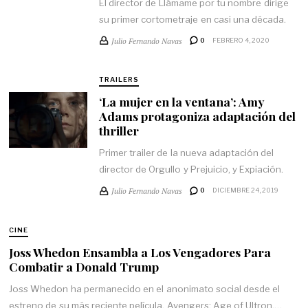
El director de Llámame por tu nombre dirige
su primer cortometraje en casi una década.
Julio Fernando Navas
0
FEBRERO 4, 2020
TRAILERS
‘La mujer en la ventana’: Amy
Adams protagoniza adaptación del
thriller
Primer trailer de la nueva adaptación del
director de Orgullo y Prejuicio, y Expiación.
Julio Fernando Navas
0
DICIEMBRE 24, 2019
CINE
Joss Whedon Ensambla a Los Vengadores Para
Combatir a Donald Trump
Joss Whedon ha permanecido en el anonimato social desde el
estreno de su más reciente película, Avengers: Age of Ultron.…