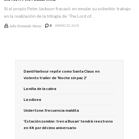
Si el propio Peter Jackson fracasó en emular su soberbio trabajo
en la realización de la trilogía de ‘The Lord of…
Julio Fernando Navas
0
ENERO 22, 2015
David Harbour repite como Santa Claus en
violento trailer de 'Noche sin paz 2'
La niña de la cabra
La odisea
Undertone: frecuencia maldita
'Estación zombie: tren a Busan' tendrá reestreno
en 4K por décimo aniversario