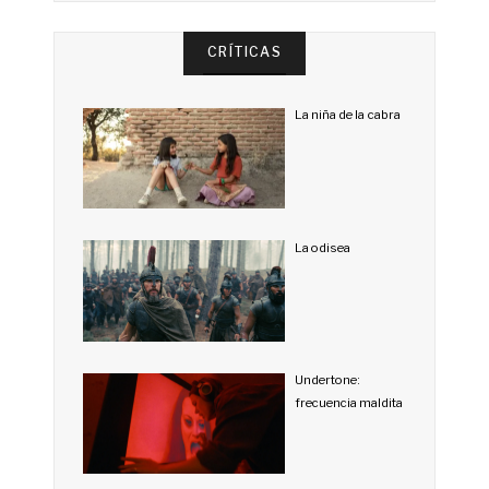
CRÍTICAS
La niña de la cabra
La odisea
Undertone:
frecuencia maldita