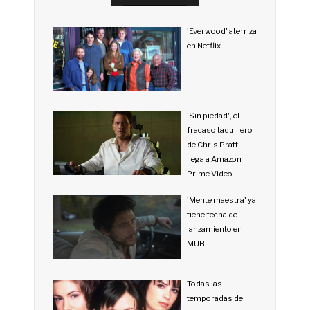
'Everwood' aterriza
en Netflix
'Sin piedad', el
fracaso taquillero
de Chris Pratt,
llega a Amazon
Prime Video
'Mente maestra' ya
tiene fecha de
lanzamiento en
MUBI
Todas las
temporadas de