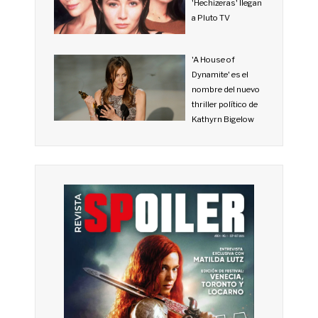
'Hechizeras' llegan
a Pluto TV
'A House of
Dynamite' es el
nombre del nuevo
thriller político de
Kathyrn Bigelow